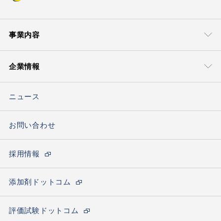
事業内容
事業本部
技術・サポート
企業情報
モビリティマテリアル本部
グローバル＆
ローカルサポート
豊通ケミプラスについて
ライフマテリアル
技術ソリューション
ソリューション本部
ニュース
トップメッセージ
ケミカルソリュー
ション本部
会社概要
お問い合わせ
エレクトロニクス
材料ソリューション部
海外ネットワーク
採用情報
サステナビリティの取り組み
カーボンニュートラルへの取り組み
添加剤ドットコム
拠点一覧(アクセス)
評価試験ドットコム