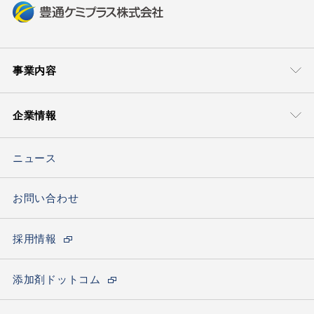
事業内容
事業本部
技術・サポート
企業情報
モビリティマテリアル本部
グローバル＆
ローカルサポート
豊通ケミプラスについて
ライフマテリアル
技術ソリューション
ソリューション本部
ニュース
トップメッセージ
ケミカルソリュー
ション本部
会社概要
お問い合わせ
エレクトロニクス
材料ソリューション部
海外ネットワーク
採用情報
サステナビリティの取り組み
カーボンニュートラルへの取り組み
添加剤ドットコム
拠点一覧(アクセス)