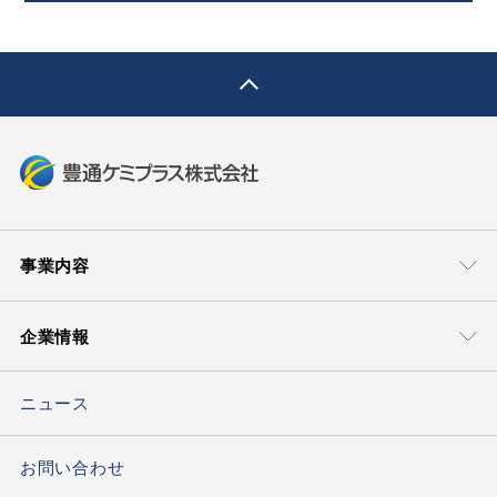
pagetop
事業内容
事業本部
技術・サポート
企業情報
モビリティマテリアル本部
グローバル＆
ローカルサポート
豊通ケミプラスについて
ライフマテリアル
技術ソリューション
ソリューション本部
ニュース
トップメッセージ
ケミカルソリュー
ション本部
会社概要
お問い合わせ
エレクトロニクス
材料ソリューション部