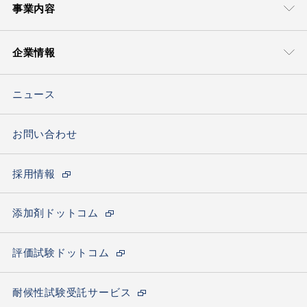
事業内容
事業本部
技術・サポート
企業情報
モビリティマテリアル本部
グローバル＆
ローカルサポート
豊通ケミプラスについて
ライフマテリアル
技術ソリューション
ソリューション本部
ニュース
トップメッセージ
ケミカルソリュー
ション本部
会社概要
お問い合わせ
エレクトロニクス
材料ソリューション部
海外ネットワーク
採用情報
サステナビリティの取り組み
カーボンニュートラルへの取り組み
添加剤ドットコム
拠点一覧(アクセス)
評価試験ドットコム
耐候性試験受託サービス