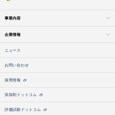
事業内容
事業本部
技術・サポート
企業情報
モビリティマテリアル本部
グローバル＆
ローカルサポート
豊通ケミプラスについて
ライフマテリアル
技術ソリューション
ソリューション本部
ニュース
トップメッセージ
ケミカルソリュー
ション本部
会社概要
お問い合わせ
エレクトロニクス
材料ソリューション部
海外ネットワーク
採用情報
サステナビリティの取り組み
カーボンニュートラルへの取り組み
添加剤ドットコム
拠点一覧(アクセス)
評価試験ドットコム