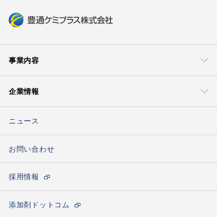
事業内容
事業本部
技術・サポート
企業情報
モビリティマテリアル本部
グローバル＆
ローカルサポート
豊通ケミプラスについて
ライフマテリアル
技術ソリューション
ソリューション本部
ニュース
トップメッセージ
ケミカルソリュー
ション本部
会社概要
お問い合わせ
エレクトロニクス
材料ソリューション部
海外ネットワーク
採用情報
サステナビリティの取り組み
カーボンニュートラルへの取り組み
添加剤ドットコム