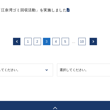
「江奈湾ゴミ回収活動」を実施しました
…
1
2
3
4
5
10