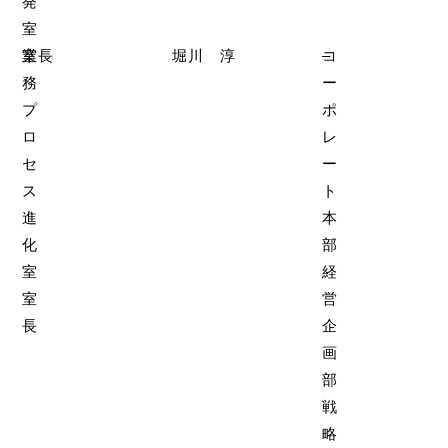
発
室
業
室長
堀川 淳
コ
–
務
ー
プ
ポ
ロ
レ
セ
ー
ス
ト
進
本
化
部
室
経
室
営
長
企
画
部
戦
略