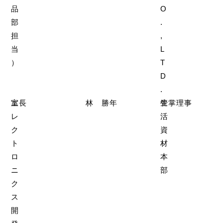
品
O
部
.
担
,
当
L
）
T
D
.
エ
室長
林 勝年
生
管掌理事
レ
活
ク
資
ト
材
ロ
本
ニ
部
ク
ス
開