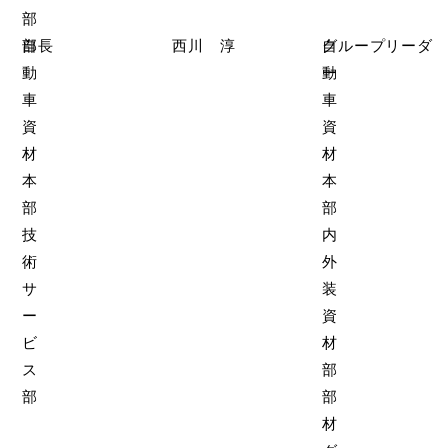
部
自
部長
西川 淳
自
グループリーダ
動
動
ー
車
車
資
資
材
材
本
本
部
部
技
内
術
外
サ
装
ー
資
ビ
材
ス
部
部
部
材