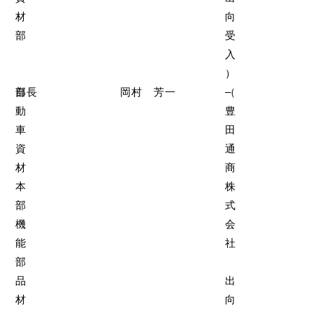
材
向
部
受
入
）
自
部長
岡村 芳一
（
–
動
豊
車
田
資
通
材
商
本
株
部
式
機
会
能
社
部
品
出
材
向