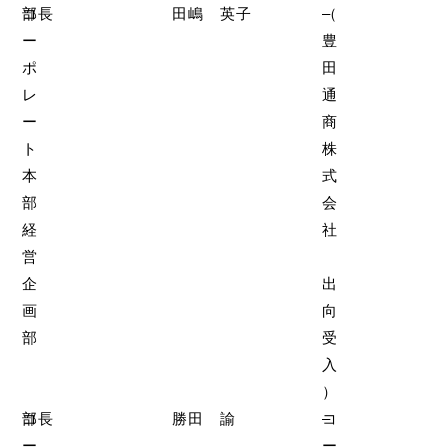
コ
部長
田嶋 英子
（
–
ー
豊
ポ
田
レ
通
ー
商
ト
株
本
式
部
会
経
社
営
企
出
画
向
部
受
入
）
コ
部長
勝田 諭
コ
–
ー
ー