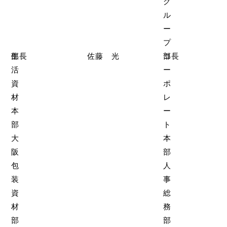
グ
ル
ー
プ
生
部長
佐藤 光
コ
部長
活
ー
資
ポ
材
レ
本
ー
部
ト
大
本
阪
部
包
人
装
事
資
総
材
務
部
部