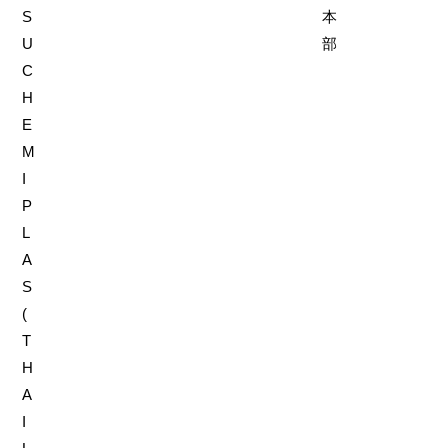
S
本
U
部
C
H
E
M
I
P
L
A
S
(
T
H
A
I