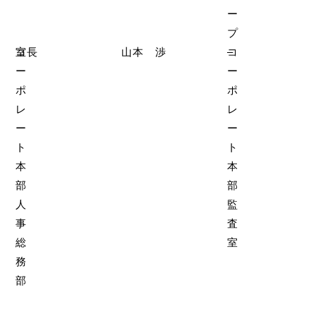
ー
プ
コ
室長
山本 渉
コ
–
ー
ー
ポ
ポ
レ
レ
ー
ー
ト
ト
本
本
部
部
人
監
事
査
総
室
務
部