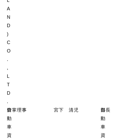
L
A
N
D
)
C
O
.
,
L
T
D
.
自
管掌理事
宮下 清児
自
部長
動
動
車
車
資
資