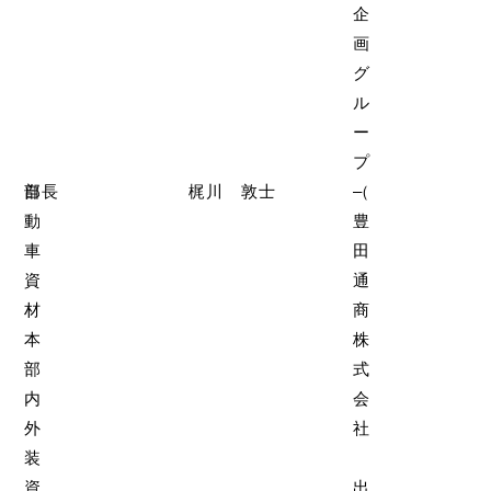
企
画
グ
ル
ー
プ
自
部長
梶川 敦士
（
–
動
豊
車
田
資
通
材
商
本
株
部
式
内
会
外
社
装
資
出