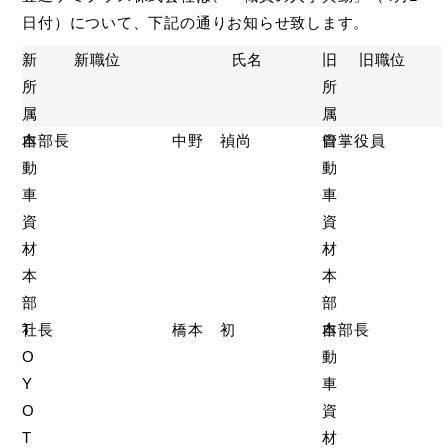
日付）について、下記の通りお知らせ致します。
新
新職位
氏名
旧
旧職位
所
所
属
属
自
本部長
中野 禎尚
自
管掌役員
動
動
車
車
資
資
材
材
本
本
部
部
T
社長
橋本 初
自
本部長
O
動
Y
車
O
資
T
材