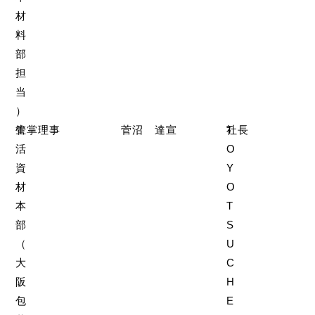
材
料
部
担
当
）
生
管掌理事
菅沼 達宣
T
社長
活
O
資
Y
材
O
本
T
部
S
（
U
大
C
阪
H
包
E