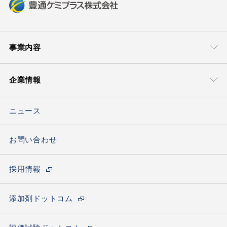
事業内容
事業本部
技術・サポート
企業情報
モビリティマテリアル本部
グローバル＆
ローカルサポート
豊通ケミプラスについて
ライフマテリアル
技術ソリューション
ソリューション本部
ニュース
トップメッセージ
ケミカルソリュー
ション本部
会社概要
お問い合わせ
エレクトロニクス
材料ソリューション部
海外ネットワーク
採用情報
サステナビリティの取り組み
カーボンニュートラルへの取り組み
添加剤ドットコム
拠点一覧(アクセス)