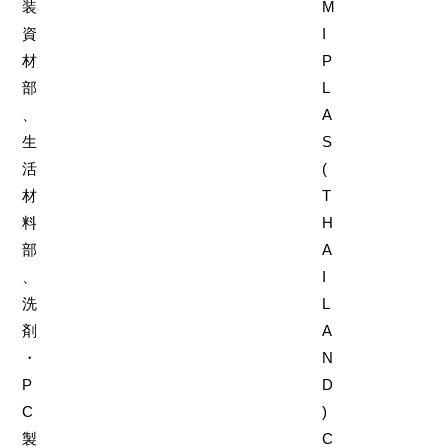
装
M
資
I
材
P
部
L
、
A
生
S
活
(
材
T
料
H
部
A
、
I
洗
L
剤
A
・
N
P
D
C
)
製
C