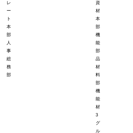
レ
資
ー
材
ト
本
本
部
部
機
人
能
事
部
総
品
務
材
部
料
部
機
能
材
3
グ
ル