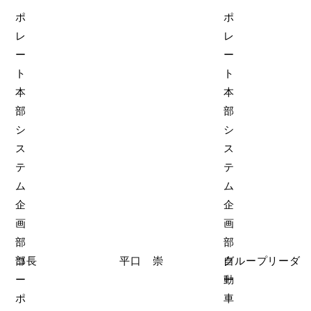
ポ
ポ
レ
レ
ー
ー
ト
ト
本
本
部
部
シ
シ
ス
ス
テ
テ
ム
ム
企
企
画
画
部
部
コ
部長
平口 崇
自
グループリーダ
ー
動
ー
ポ
車