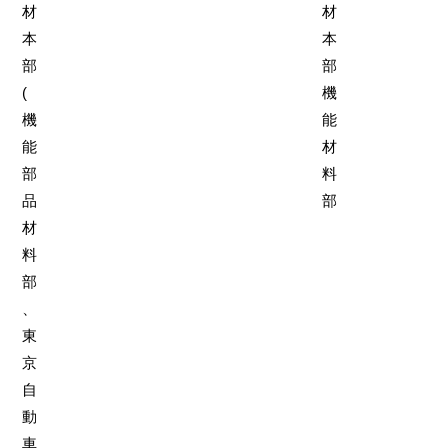
材
材
本
本
部
部
(
機
機
能
能
材
部
料
品
部
材
料
部
、
東
京
自
動
車