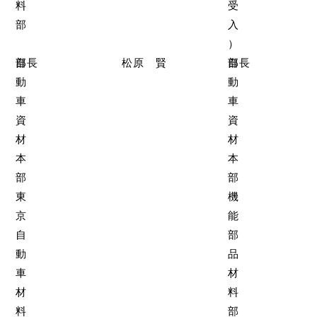
料
受
部
入
）
自
部長
松原 賢
自
部長
動
動
車
車
資
資
材
材
本
本
部
部
東
機
京
能
自
部
動
品
車
材
材
料
料
部