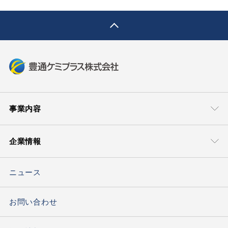
pagetop
事業内容
事業本部
技術・サポート
企業情報
モビリティマテリアル本部
グローバル＆
ローカルサポート
豊通ケミプラスについて
ライフマテリアル
技術ソリューション
ソリューション本部
ニュース
トップメッセージ
ケミカルソリュー
ション本部
会社概要
お問い合わせ
エレクトロニクス
材料ソリューション部
海外ネットワーク