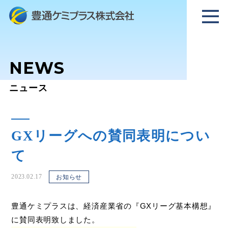
NEWS
ニュース
GXリーグへの賛同表明につい
て
2023.02.17
お知らせ
豊通ケミプラスは、経済産業省の『
GX
リーグ基本構想』
に賛同表明致しました。